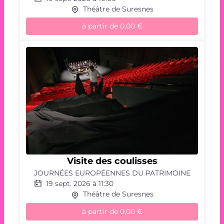
Théâtre de Suresnes
à partir de
0,00 €
Jeu
de
piste
Visite
des
Visite des coulisses
coulisses
JOURNÉES EUROPÉENNES DU PATRIMOINE
19 sept. 2026 à 11:30
Théâtre de Suresnes
à partir de
0,00 €
Visite
des