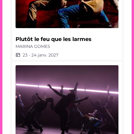
Plutôt le feu que les larmes
MARINA GOMES
23
-
24 janv. 2027