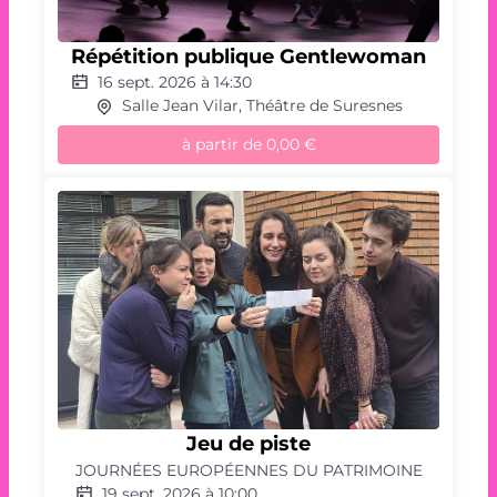
publique
Gentlewoman
Répétition publique Gentlewoman
16 sept. 2026 à 14:30
Salle Jean Vilar, Théâtre de Suresnes
à partir de
0,00 €
Répétition
publique
Gentlewoman
Jeu
de
Jeu de piste
piste
JOURNÉES EUROPÉENNES DU PATRIMOINE
19 sept. 2026 à 10:00