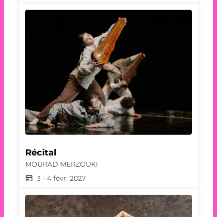
Récital
MOURAD MERZOUKI
3
-
4 févr. 2027