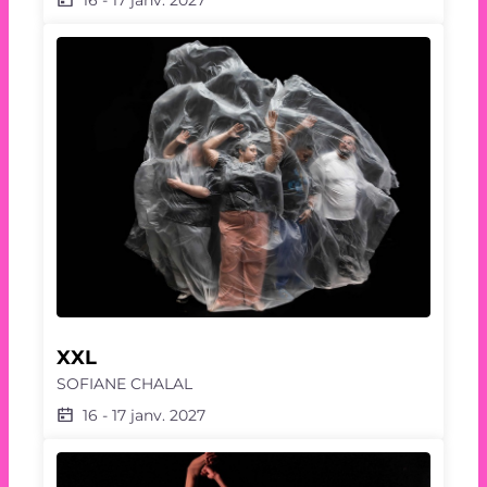
XXL
SOFIANE CHALAL
16
-
17 janv. 2027