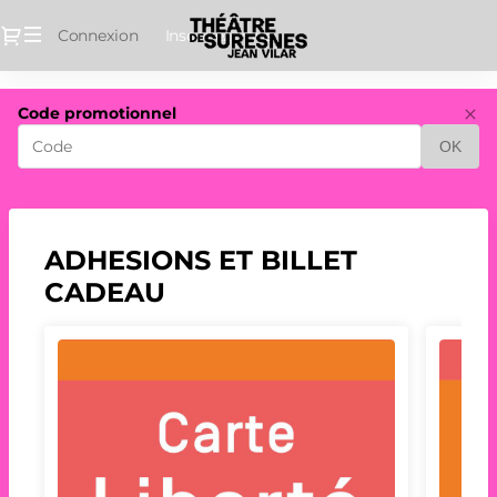
Dialogue
Connexion
Inscrivez-vous
Théâtre
Code promotionnel
de
OK
Suresnes
Jean
Vilar
-
Ventes
ADHESIONS ET BILLET
de
CADEAU
billets
en
ligne