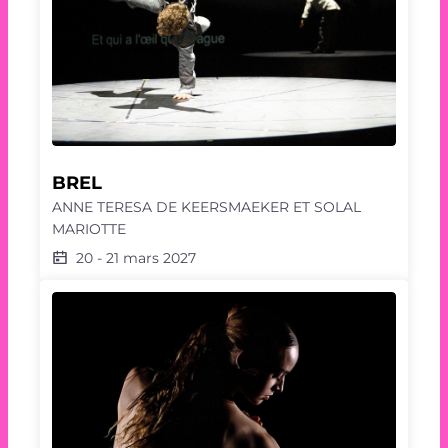
BREL
ANNE TERESA DE KEERSMAEKER ET SOLAL
MARIOTTE
20
-
21 mars 2027