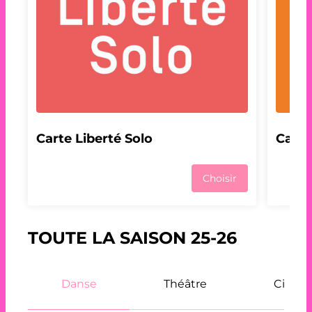
Carte Liberté Solo
Carte
Choisir
TOUTE LA SAISON 25-26
Danse
Théâtre
Cirque