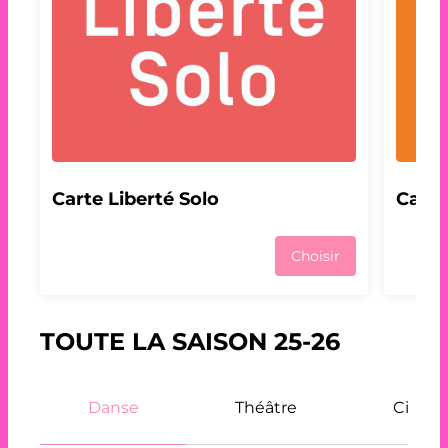
Carte Liberté Solo
Carte
Choisir
TOUTE LA SAISON 25-26
Danse
Théâtre
Cirque