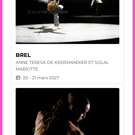
BREL
ANNE TERESA DE KEERSMAEKER ET SOLAL
MARIOTTE
20
-
21 mars 2027