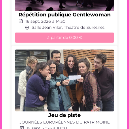
publique
Gentlewoman
Répétition publique Gentlewoman
16 sept. 2026 à 14:30
Salle Jean Vilar, Théâtre de Suresnes
à partir de
0,00 €
Répétition
publique
Gentlewoman
Jeu
de
Jeu de piste
piste
JOURNÉES EUROPÉENNES DU PATRIMOINE
19 sept. 2026 à 10:00