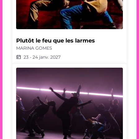
Plutôt le feu que les larmes
MARINA GOMES
23
-
24 janv. 2027