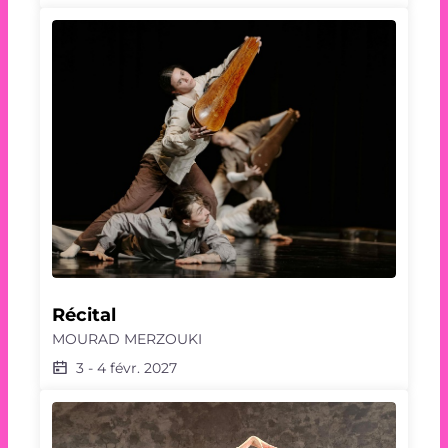
Récital
MOURAD MERZOUKI
3
-
4 févr. 2027