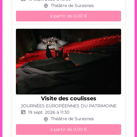
Théâtre de Suresnes
à partir de
0,00 €
Jeu
de
piste
Visite
des
Visite des coulisses
coulisses
JOURNÉES EUROPÉENNES DU PATRIMOINE
19 sept. 2026 à 11:30
Théâtre de Suresnes
à partir de
0,00 €
Visite
des