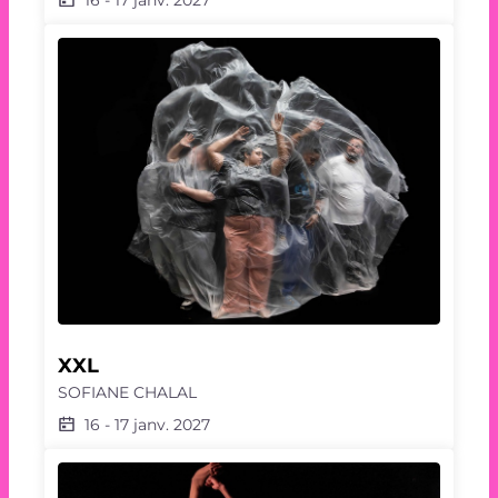
XXL
SOFIANE CHALAL
16
-
17 janv. 2027