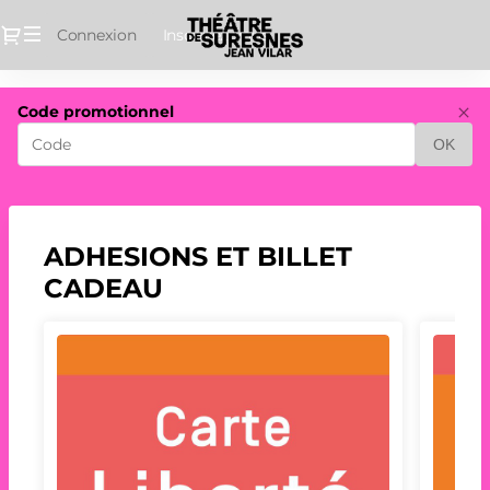
Dialogue
Connexion
Inscrivez-vous
Théâtre
Code promotionnel
de
OK
Suresnes
Jean
Vilar
-
Ventes
ADHESIONS ET BILLET
de
CADEAU
billets
en
ligne