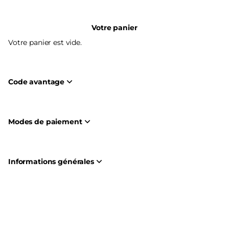
Votre panier
Votre panier est vide.
Code avantage
Modes de paiement
Informations générales
Pied
Créé par SecuTix
de
© 2026 SecuTix
Site Map
page
Conditions générales de vente