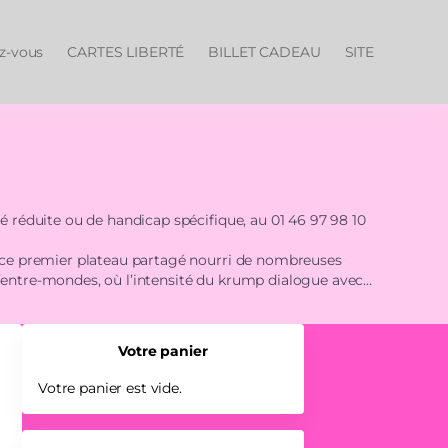
ez-vous
CARTES LIBERTÉ
BILLET CADEAU
SITE
té réduite ou de handicap spécifique, au 01 46 97 98 10
de ce premier plateau partagé nourri de nombreuses
l’entre-mondes, où l’intensité du krump dialogue avec
raintes, dans un paysage à l’imaginaire sans cesse
Votre panier
Votre panier est vide.