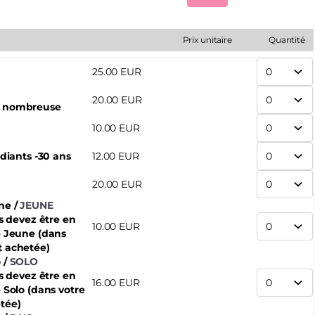
Prix unitaire
Quantité
25
.
00
EUR
20
.
00
EUR
e nombreuse
10
.
00
EUR
udiants -30 ans
12
.
00
EUR
20
.
00
EUR
une
JEUNE
us devez être en
10
.
00
EUR
é Jeune (dans
t achetée)
o
SOLO
us devez être en
16
.
00
EUR
 Solo (dans votre
tée)