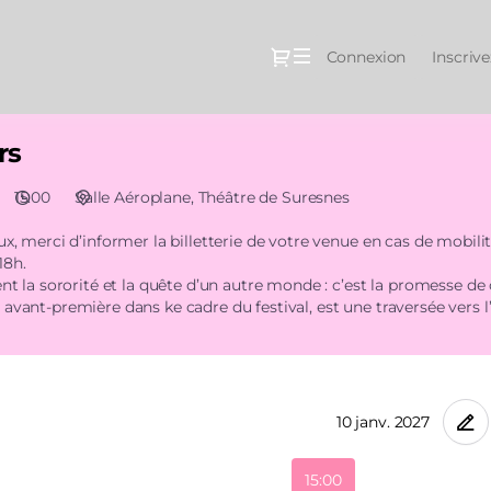
Dialogue
Connexion
Inscriv
rs
15:00
Salle Aéroplane
Théâtre de Suresnes
ux, merci d’informer la billetterie de votre venue en cas de mobili
18h.
sent la sororité et la quête d’un autre monde : c’est la promesse 
 avant-première dans ke cadre du festival, est une traversée vers 
et vibrante. Puis 7AM affranchit les corps des normes et des cont
 d’anticipation.
 chaque tarif. Le nombre de billets est
15:00