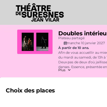
Choix
des
places
[Théâtre
de
Suresnes
Doubles intérieu
Doubles
|
intérieurs
Plateau partagé
10.01.2027
dimanche 10 janvier 2027
-
À partir de 10 ans.
15:00
Afin de vous accueillir au mie
|
du mardi au samedi, de 13h à 
Doubles
Deux pas de deux d’où jaillis
intérieurs]
danses. Essence, présentée en
Plus
-
une mémoire ancienne, intime 
Théâtre
renouvelé et inspiré des récits
de
Suresnes
Choix des places
Jean
Vilar
Veuillez indiquer le nombre de billets que vous souhaitez pour
limité à 9 par client pour cette représentation.