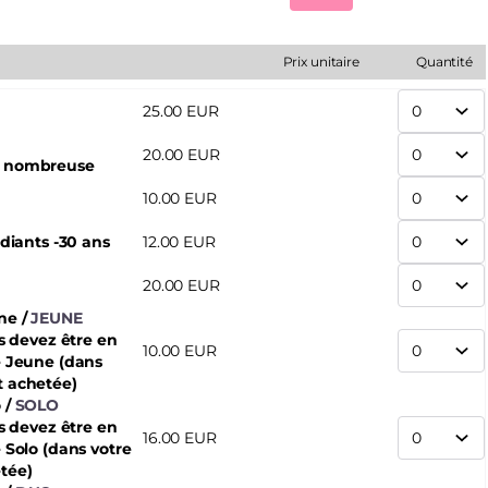
Prix unitaire
Quantité
25
.
00
EUR
20
.
00
EUR
e nombreuse
10
.
00
EUR
udiants -30 ans
12
.
00
EUR
20
.
00
EUR
une
JEUNE
us devez être en
10
.
00
EUR
é Jeune (dans
t achetée)
o
SOLO
us devez être en
16
.
00
EUR
 Solo (dans votre
tée)