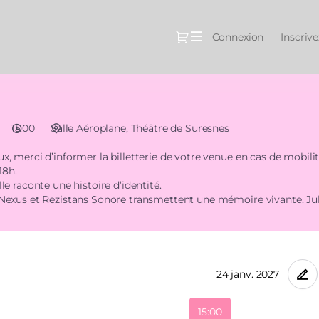
Dialogue
Connexion
Inscriv
15:00
Salle Aéroplane
Théâtre de Suresnes
ux, merci d’informer la billetterie de votre venue en cas de mobili
18h.
lle raconte une histoire d’identité.
, Nexus et Rezistans Sonore transmettent une mémoire vivante. Juli
agé. RickySoul convoque la house-dance, le gwoka et le bèlè, affi
roniques.
 chaque tarif. Le nombre de billets est
15:00