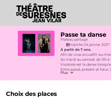
Choix
des
places
[Théâtre
de
Suresnes
Passe ta danse
Passe
|
ta
Plateau partagé
24.01.2027
danse
dimanche 24 janvier 2027
-
À partir de 7 ans.
15:00
Afin de vous accueillir au mie
|
du mardi au samedi, de 13h à 
Passe
Viscérale est la danse lorsqu’e
ta
Entre passé, présent et futur
Plus
danse]
du funk et d'un héritage part
-
percussions et des sons élect
Théâtre
de
Choix des places
Suresnes
Jean
Veuillez indiquer le nombre de billets que vous souhaitez pour
Vilar
limité à 9 par client pour cette représentation.