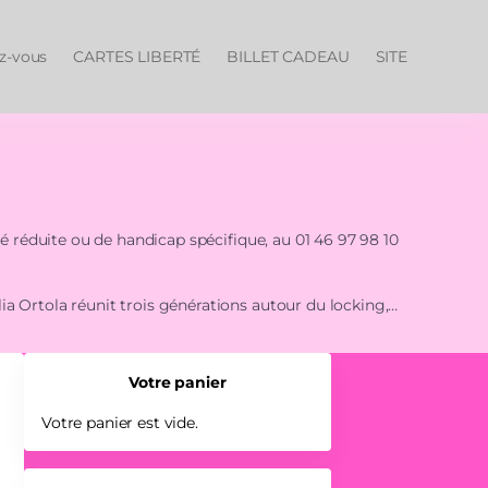
ez-vous
CARTES LIBERTÉ
BILLET CADEAU
SITE
té réduite ou de handicap spécifique, au 01 46 97 98 10
a Ortola réunit trois générations autour du locking,
rmant une danse de résistance, portée par des
Votre panier
Votre panier est vide.