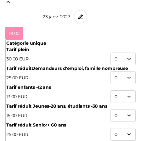
Suresnes
Jean
Vilar
19:00
Catégorie unique
Tarif plein
30
.
00
EUR
Tarif réduit
Demandeurs d'emploi, famille nombreuse
25
.
00
EUR
Tarif enfants -12 ans
13
.
00
EUR
Tarif réduit Jeunes
-28 ans, étudiants -30 ans
15
.
00
EUR
Tarif réduit Senior
+ 60 ans
25
.
00
EUR