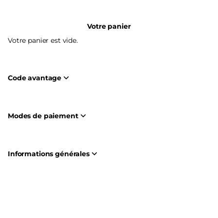
Votre panier
Votre panier est vide.
Code avantage
Modes de paiement
Informations générales
Pied
Créé par SecuTix
de
© 2026 SecuTix
Site Map
page
Conditions générales de vente