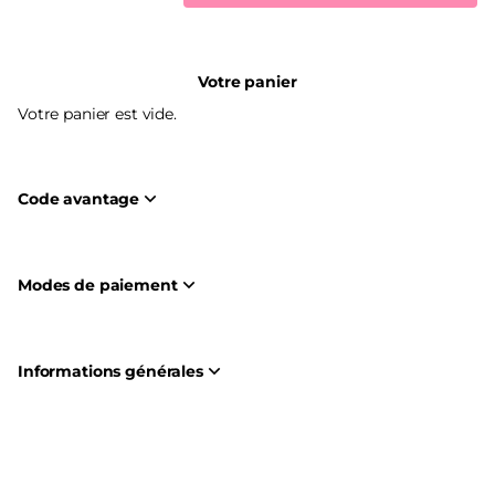
Votre panier
Votre panier est vide.
Code avantage
Modes de paiement
Informations générales
Pied
Créé par SecuTix
de
© 2026 SecuTix
Site Map
page
Conditions générales de vente