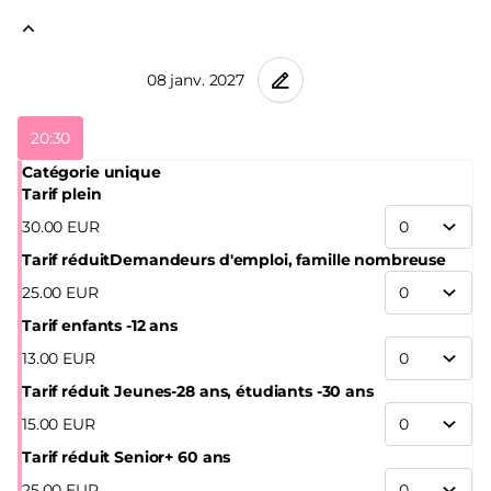
résistance fière, sans faille et collective. Avec sa nouvelle
création, trois ans après Maldonne qui a été dansé dans le
monde entier, Leïla Ka nous touche à nouveau en plein
cœur.
20:30
Catégorie unique
Tarif plein
30
.
00
EUR
Tarif réduit
Demandeurs d'emploi, famille nombreuse
25
.
00
EUR
Tarif enfants -12 ans
13
.
00
EUR
Tarif réduit Jeunes
-28 ans, étudiants -30 ans
15
.
00
EUR
Tarif réduit Senior
+ 60 ans
25
.
00
EUR