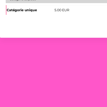
Suresnes
Jean
Catégorie unique
5
.
00
EUR
Vilar