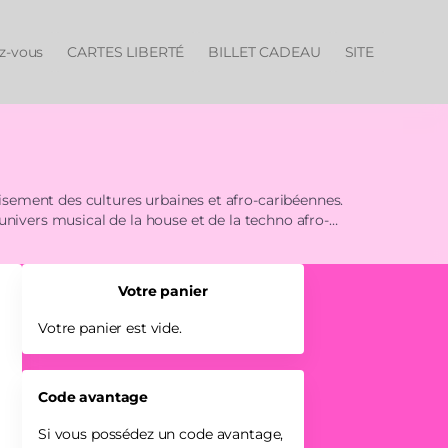
ez-vous
CARTES LIBERTÉ
BILLET CADEAU
SITE
sement des cultures urbaines et afro-caribéennes.
univers musical de la house et de la techno afro-
e l’énergie du cercle, l’ancrage corporel et
ages traditionnels et cultures contemporaines.
Votre panier
Votre panier est vide.
Code avantage
Si vous possédez un code avantage,