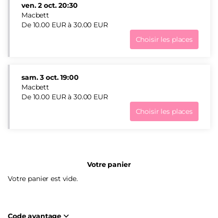
ven.
2 oct.
20:30
fourbes et machiavéliques.
Macbett
Une pièce sous forme de farce, où l’univers des Monty
De
10
.
00
EUR
à
30
.
00
EUR
Python n’est jamais loin. À la manière d’un grand théâtre de
tréteaux, parfaitement équilibré entre artisanat et sens
Choisir les places
Macbett
du détail,
Macbett
raconte les jeux de pouvoir avec
ven.
puissance et dérision.
2
oct.
sam.
3 oct.
19:00
20:30
Macbett
De
De
10
.
00
EUR
à
30
.
00
EUR
10.00
Choisir les places
EUR
Macbett
à
sam.
30.00
3
EUR
oct.
19:00
Votre panier
De
10.00
Votre panier est vide.
EUR
à
30.00
EUR
Code avantage