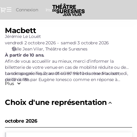
Sélection
Dialogue
Connexion
Inscrivez-vous
de
la
représentation
Macbett
Macbett
[Macbett]
Jérémie Le Louët
-
vendredi 2 octobre 2026
samedi 3 octobre 2026
Théâtre
Salle Jean Vilar
Théâtre de Suresnes
de
À partir de 10 ans.
Suresnes
Afin de vous accueillir au mieux, merci d’informer la
Jean
billetterie de votre venue en cas de mobilité réduite ou de
Vilar
handicap spécifique, au 01 46 97 98 10 du mardi au samedi,
La compagnie les Dramaticules met en scène Macbett,
de 13h à 18h.
pièce écrite par Eugène Ionesco comme en réponse à
Plus
Shakespeare, et offre une réflexion salutaire et éclairante sur
la mécanique du pouvoir. En passant de la tragédie au
vaudeville sans oublier le conte de fées, Eugène Ionesco
Choix d'une représentation
interroge nos pulsions, nos frustrations et nos mesquineries.
Avec pour toile de fond une guerre épouvantable, Macbett
et Banco, amis et doubles, croisent dans une forêt le
octobre 2026
chemin d’une étrange sorcière prophétique. Dès lors,
méfiance et calculs empoisonnent leur relation et les loyaux
généraux de guerre qu’ils étaient se muent en esprits