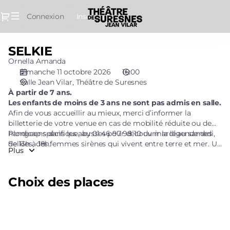
Choix
Dialogue
Connexion
Inscrivez-vous
des
places
[Théâtre
SELKIE
SELKIE
de
Ornella Amanda
Suresnes
dimanche 11 octobre 2026
16:00
|
Salle Jean Vilar
Théâtre de Suresnes
11.10.2026
À partir de 7 ans.
-
Les enfants de moins de 3 ans ne sont pas admis en salle.
16:00
Afin de vous accueillir au mieux, merci d’informer la
|
billetterie de votre venue en cas de mobilité réduite ou de
SELKIE]
handicap spécifique, au 01 46 97 98 10 du mardi au samedi,
Plongeons dans les abysses pour découvrir la légende des
-
de 13h à 18h.
Selkies, des femmes sirènes qui vivent entre terre et mer. Un
Plus
Théâtre
vaisseau erre sur les eaux et conduit son capitaine et ses
de
deux moussaillonnes à la dérive, à la recherche de ces
sirènes du Grand Nord. Grâce aux marionnettes, à des jeux
Suresnes
Choix des places
d’ombres et à la musique live, se déploie l’imaginaire des
Jean
fonds marins et des créatures qui les peuplent.
Vilar
Veuillez indiquer le nombre de billets que vous souhaitez
pour chaque tarif. Le nombre de billets est limité à 9 par
client pour cette représentation.