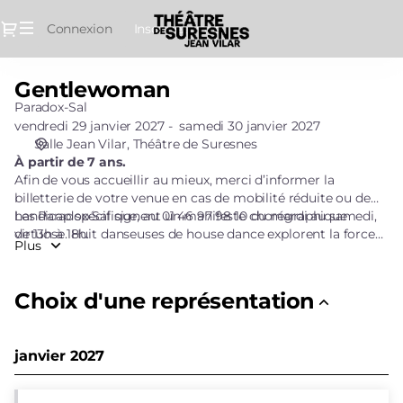
Sélection
Dialogue
Connexion
Inscrivez-vous
de
la
représentation
Gentlewoman
Gentlewoman
[Gentlewoman]
Paradox-Sal
-
vendredi 29 janvier 2027
samedi 30 janvier 2027
Théâtre
Salle Jean Vilar
Théâtre de Suresnes
de
À partir de 7 ans.
Suresnes
Afin de vous accueillir au mieux, merci d’informer la
Jean
billetterie de votre venue en cas de mobilité réduite ou de
Vilar
handicap spécifique, au 01 46 97 98 10 du mardi au samedi,
Les Paradox-Sal signent un manifeste chorégraphique
de 13h à 18h.
virtuose. Huit danseuses de house dance explorent la force
Plus
des liens sacrés qui les unissent. Au fil de solos et de
tableaux collectifs époustouflants, elles déploient leur
puissance et celles de toutes les femmes. La bande son aux
Choix d'une représentation
sonorités club enflamme leur engagement physique et
entraîne le public vers une célébration sans limite des corps.
janvier 2027