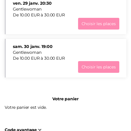
ven.
29 janv.
20:30
Gentlewoman
De
10
.
00
EUR
à
30
.
00
EUR
Choisir les places
Gentlewoman
ven.
29
janv.
sam.
30 janv.
19:00
20:30
Gentlewoman
De
De
10
.
00
EUR
à
30
.
00
EUR
10.00
Choisir les places
EUR
Gentlewoman
à
sam.
30.00
30
EUR
janv.
19:00
Votre panier
De
10.00
Votre panier est vide.
EUR
à
30.00
EUR
Code avantage