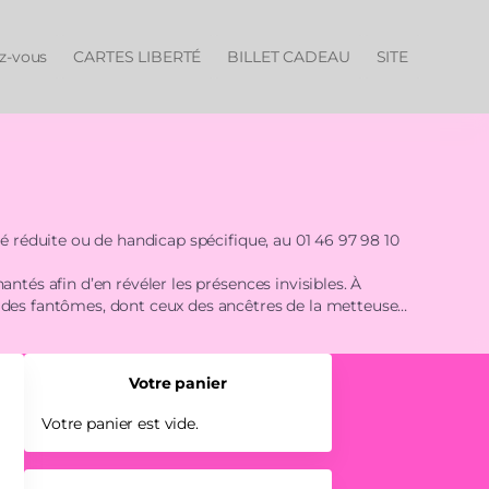
ez-vous
CARTES LIBERTÉ
BILLET CADEAU
SITE
té réduite ou de handicap spécifique, au 01 46 97 98 10
ntés afin d’en révéler les présences invisibles. À
r des fantômes, dont ceux des ancêtres de la metteuse
us entraîne dans une enquête sur le parcours mémoriel
Votre panier
Votre panier est vide.