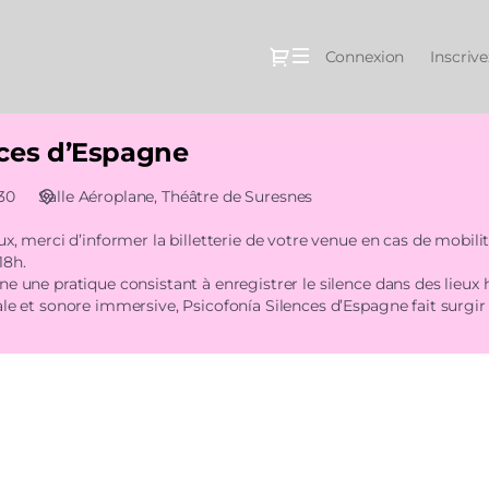
Dialogue
Connexion
Inscriv
nces d’Espagne
30
Salle Aéroplane
Théâtre de Suresnes
ux, merci d’informer la billetterie de votre venue en cas de mobili
18h.
e une pratique consistant à enregistrer le silence dans des lieux ha
ale et sonore immersive, Psicofonía Silences d’Espagne fait surgi
ue d’une famille de républicains victimes du franquisme, elle no
ns une expérience théâtrale fascinante.