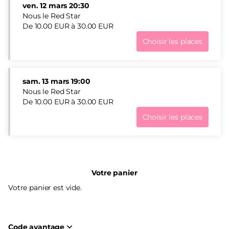
ven.
12 mars
20:30
de cinq interprètes, il rend hommage à tous ces lieux de
Nous le Red Star
sport et de spectacle qui nous rassemblent et allument
De
10
.
00
EUR
à
30
.
00
EUR
notre feu intérieur.
Choisir les places
Nous
le
Red
Star
sam.
13 mars
19:00
ven.
Nous le Red Star
12
De
10
.
00
EUR
à
30
.
00
EUR
mars
Choisir les places
20:30
Nous
De
le
10.00
Red
EUR
Star
à
sam.
30.00
Votre panier
13
EUR
mars
Votre panier est vide.
19:00
De
10.00
EUR
Code avantage