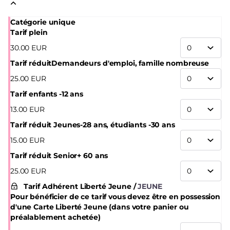
de Séville, Lucía La Bronce vole désormais de ses propres
ailes, portée par un sens unique de la musicalité et une
Catégorie unique
présence scénique magnétique.
Tarif plein
30
.
00
EUR
Tarif réduit
Demandeurs d'emploi, famille nombreuse
25
.
00
EUR
Tarif enfants -12 ans
13
.
00
EUR
Tarif réduit Jeunes
-28 ans, étudiants -30 ans
15
.
00
EUR
Tarif réduit Senior
+ 60 ans
25
.
00
EUR
Tarif Adhérent Liberté Jeune
JEUNE
Pour bénéficier de ce tarif vous devez être en possession
d'une Carte Liberté Jeune (dans votre panier ou
préalablement achetée)