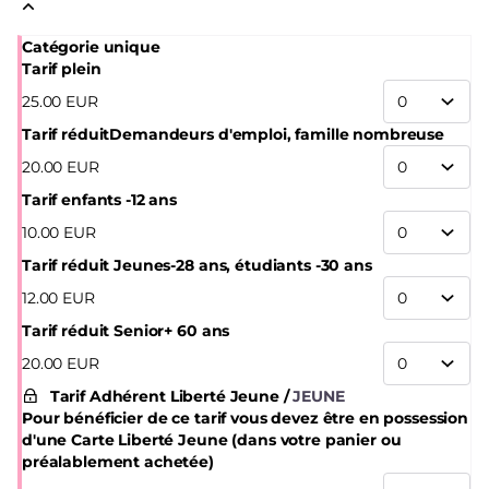
pour les artistes en quête du plus onirique des spectacles
Catégorie unique
Tarif plein
25
.
00
EUR
Tarif réduit
Demandeurs d'emploi, famille nombreuse
20
.
00
EUR
Tarif enfants -12 ans
10
.
00
EUR
Tarif réduit Jeunes
-28 ans, étudiants -30 ans
12
.
00
EUR
Tarif réduit Senior
+ 60 ans
20
.
00
EUR
Tarif Adhérent Liberté Jeune
JEUNE
Pour bénéficier de ce tarif vous devez être en possession
d'une Carte Liberté Jeune (dans votre panier ou
préalablement achetée)