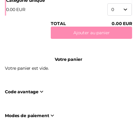
Catégorie unique
Jean
Vilar
0
.
00
EUR
TOTAL
0
.
00
EUR
Ajouter au panier
Votre panier
Votre panier est vide.
Code avantage
Modes de paiement