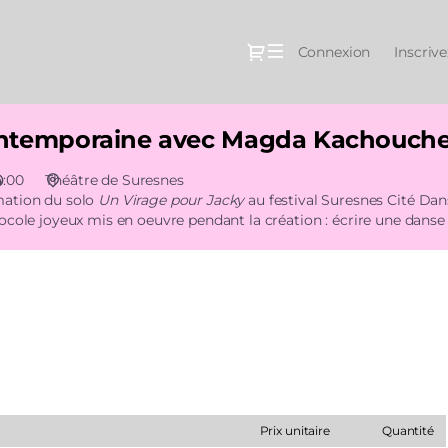
Dialogue
Connexion
Inscriv
contemporaine avec Magda Kachouch
4:00
Théâtre de Suresnes
mation du solo
Un Virage pour Jacky
au festival Suresnes Cité D
cole joyeux mis en oeuvre pendant la création : écrire une danse r
uter à votre commande. Le nombre de billets est limité à 9 par
Prix unitaire
Quantité