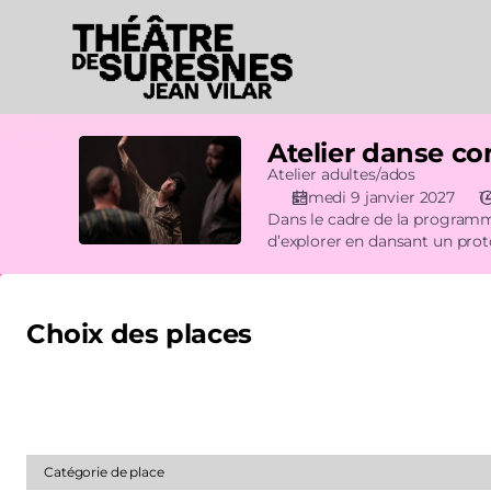
Choix
des
places
[Théâtre
de
Suresnes
Atelier danse 
Atelier
|
danse
Atelier adultes/ados
09.01.2027
contemporaine
samedi 9 janvier 2027
1
-
Dans le cadre de la program
avec
14:00
d’explorer en dansant un proto
Magda
|
plus puissantes et puissants
Kachouche
Atelier
danse
contemporaine
Choix des places
avec
Magda
Veuillez indiquer le nombre de billets que vous souhaitez ajo
Kachouche]
client pour cette représentation.
-
Théâtre
de
Catégorie de place