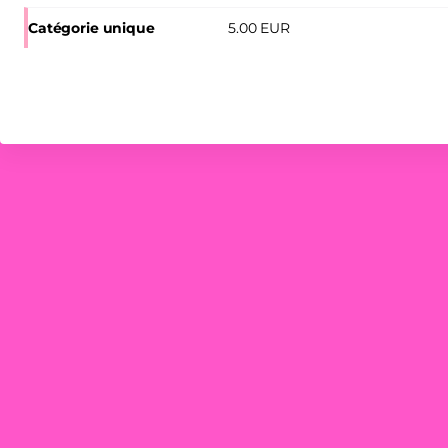
Suresnes
Jean
Catégorie unique
5
.
00
EUR
Vilar